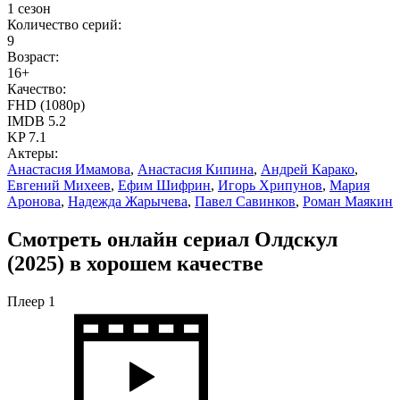
1 сезон
Количество серий:
9
Возраст:
16+
Качество:
FHD (1080p)
IMDB
5.2
KP
7.1
Актеры:
Анастасия Имамова
,
Анастасия Кипина
,
Андрей Карако
,
Евгений Михеев
,
Ефим Шифрин
,
Игорь Хрипунов
,
Мария
Аронова
,
Надежда Жарычева
,
Павел Савинков
,
Роман Маякин
Смотреть онлайн сериал Олдскул
(2025) в хорошем качестве
Плеер 1