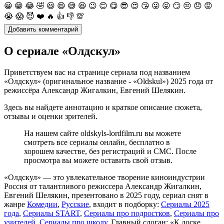
😀
😁
😂
🤣
😃
😄
😅
😆
😉
😊
😋
😎
😍
😘
😜
😝
😏
😒
😞
😡
😭
😱
😈
❤️
🔥
👍
👎
💯
О сериале «Олдскул»
Приветствуем вас на странице сериала под названием
«Олдскул» (оригинальное название - «Oldskul») 2025 года от
режиссёра Александр Жигалкин, Евгений Шелякин.
Здесь вы найдете аннотацию и краткое описание сюжета,
отзывы и оценки зрителей.
На нашем сайте oldskyls-lordfilm.ru вы можете
смотреть все сериалы онлайн, бесплатно в
хорошем качестве, без регистраций и СМС. После
просмотра вы можете оставить свой отзыв.
«Олдскул» — это увлекательное творение киноиндустрии
Россия от талантливого режиссера Александр Жигалкин,
Евгений Шелякин, презентовано в 2025 году, сериал снят в
жанре
Комедии
,
Русские
, входит в подборку:
Сериалы 2025
года
,
Сериалы START
,
Сериалы про подростков
,
Сериалы про
учителей
,
Сериалы про школу
. Главный слоган: «К доске