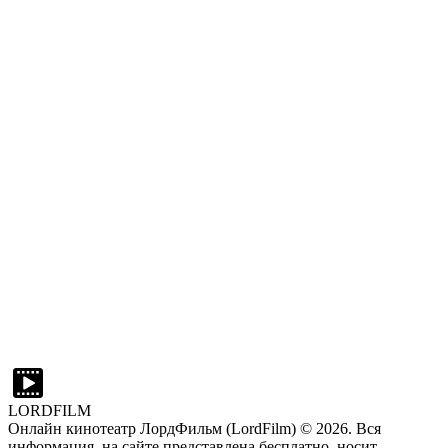
LORDFILM
Онлайн кинотеатр ЛордФильм (LordFilm) ©
2026
. Вся
информация, на сайте представлена бесплатно, носит