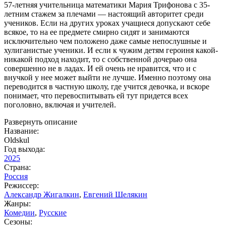
57-летняя учительница математики Мария Трифонова с 35-
летним стажем за плечами — настоящий авторитет среди
учеников. Если на других уроках учащиеся допускают себе
всякое, то на ее предмете смирно сидят и занимаются
исключительно чем положено даже самые непослушные и
хулиганистые ученики. И если к чужим детям героиня какой-
никакой подход находит, то с собственной дочерью она
совершенно не в ладах. И ей очень не нравится, что и с
внучкой у нее может выйти не лучше. Именно поэтому она
переводится в частную школу, где учится девочка, и вскоре
понимает, что перевоспитывать ей тут придется всех
поголовно, включая и учителей.
Развернуть описание
Название:
Oldskul
Год выхода:
2025
Страна:
Россия
Режиссер:
Александр Жигалкин
,
Евгений Шелякин
Жанры:
Комедии
,
Русские
Сезоны: