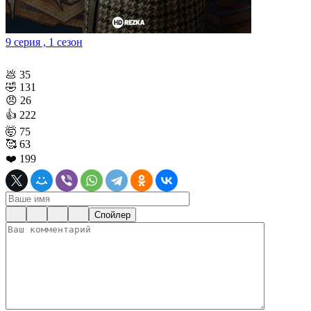
9 серия , 1 сезон
💩
35
🤣
131
😠
26
👍
222
🤯
75
🥰
63
❤️
199
Спойлер